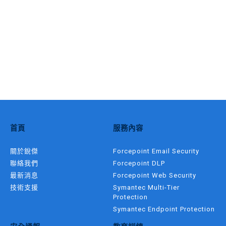
首頁
服務內容
關於銳傑
Forcepoint Email Security
聯絡我們
Forcepoint DLP
最新消息
Forcepoint Web Security
技術支援
Symantec Multi-Tier
Protection
Symantec Endpoint Protection