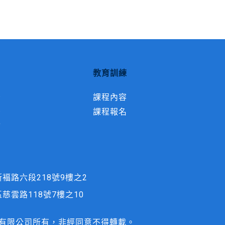
教育訓練
告
課程內容
告
課程報名
結
褔路六段218號9樓之2
慈雲路118號7樓之10
有限公司所有，非經同意不得轉載。