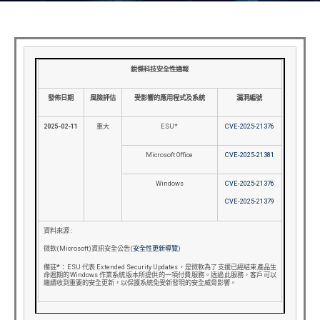
銳傑科技安全性通報
發佈日期
風險評估
受影響的應用程式及系統
漏洞編號
2025-02-11
重大
ESU*
CVE-2025-21376
Microsoft Office
CVE-2025-21381
Windows
CVE-2025-21376
CVE-2025-21379
資料來源 :
微軟(Microsoft)資訊安全公告(
安全性更新導覽
)
備註
*
：ESU 代表 Extended Security Updates，是微軟為了支援已經結束產品生
命週期的Windows 作業系統版本所提供的一項付費服務。透過此服務，客戶可以
繼續收到重要的安全更新，以保護系統免受新發現的安全威脅影響。