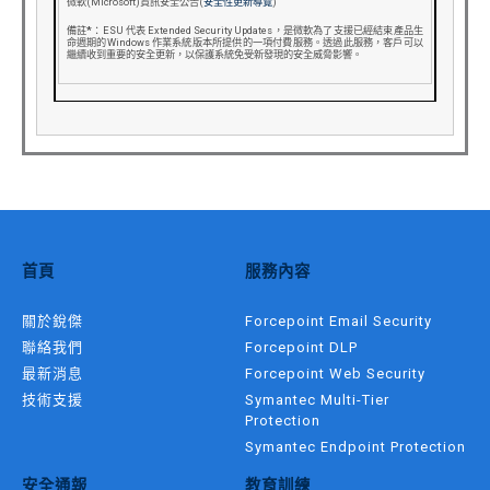
微軟(Microsoft)資訊安全公告(
安全性更新導覽
)
備註
*
：ESU 代表 Extended Security Updates，是微軟為了支援已經結束產品生
命週期的Windows 作業系統版本所提供的一項付費服務。透過此服務，客戶可以
繼續收到重要的安全更新，以保護系統免受新發現的安全威脅影響。
首頁
服務內容
關於銳傑
Forcepoint Email Security
聯絡我們
Forcepoint DLP
最新消息
Forcepoint Web Security
技術支援
Symantec Multi-Tier
Protection
Symantec Endpoint Protection
安全通報
教育訓練