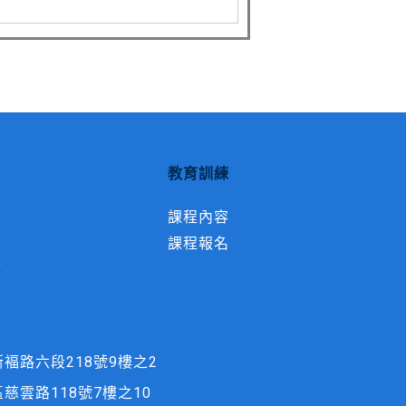
教育訓練
告
課程內容
告
課程報名
結
褔路六段218號9樓之2
慈雲路118號7樓之10