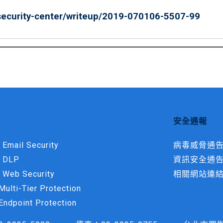
security-center/writeup/2019-070106-5507-99
安全通報
 Email Security
病毒威脅通
t DLP
資訊安全通
 Web Security
相關網站連
ulti-Tier Protection
Endpoint Protection