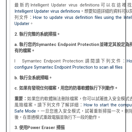
最新的Intelligent Updater virus definitions可以在這
Intelligent Updater virus definitions
。想要知道詳細的資料可以
列文件：
How to update virus definition files using the Intel
Updater
。
2.
執行完整的系統掃描。
a.
執行您的
Symantec Endpoint Protection
並確定其設定為
有的檔案。
l Symantec Endpoint Protection:請閱讀下列文件：
Ho
configure Symantec Endpoint Protection to scan all files
b.
執行全系統掃瞄。
c.
如果有發現任何檔案，用您的防毒軟體執行下列動作。
重要：
如果您的軟體無法刪除檔案，你可以試著進入安全模式
風險檔案。讀下列文件了解詳細：
How to start the comput
Safe Mode
。一旦您進入安全模式，試著重新掃描一次。刪
後，在普通模式重啟電腦並執行下一段的動作。
3.
使用
Power Eraser
掃描