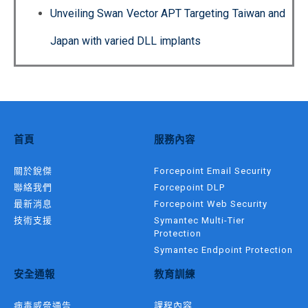
Unveiling Swan Vector APT Targeting Taiwan and
Japan with varied DLL implants
首頁
服務內容
關於銳傑
Forcepoint Email Security
聯絡我們
Forcepoint DLP
最新消息
Forcepoint Web Security
技術支援
Symantec Multi-Tier
Protection
Symantec Endpoint Protection
安全通報
教育訓練
病毒威脅通告
課程內容