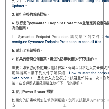
列文件：
How to update virus definition files using the Intel
Updater
。
2.
執行完整的系統掃描。
a.
執行您的
Symantec Endpoint Protection
並確定其設定為
有的檔案。
l Symantec Endpoint Protection:請閱讀下列文件：
Ho
configure Symantec Endpoint Protection to scan all files
b.
執行全系統掃瞄。
c.
如果有發現任何檔案，用您的防毒軟體執行下列動作。
重要：
如果您的軟體無法刪除檔案，你可以試著進入安全模式
風險檔案。讀下列文件了解詳細：
How to start the comput
Safe Mode
。一旦您進入安全模式，試著重新掃描一次。刪
後，在普通模式重啟電腦並執行下一段的動作。
3.
使用
Power Eraser
掃描
如果您的防毒軟體無法偵測到風險，您可以試著用Symantec He
支工